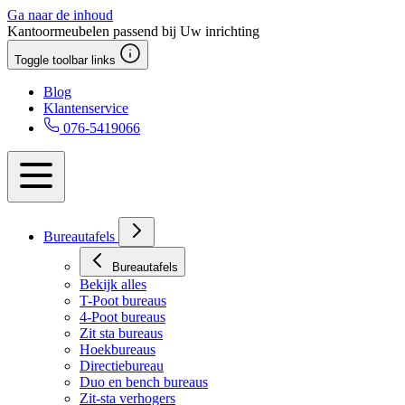
Ga naar de inhoud
Kantoormeubelen passend bij Uw inrichting
Toggle toolbar links
Blog
Klantenservice
076-5419066
Bureautafels
Bureautafels
Bekijk alles
T-Poot bureaus
4-Poot bureaus
Zit sta bureaus
Hoekbureaus
Directiebureau
Duo en bench bureaus
Zit-sta verhogers