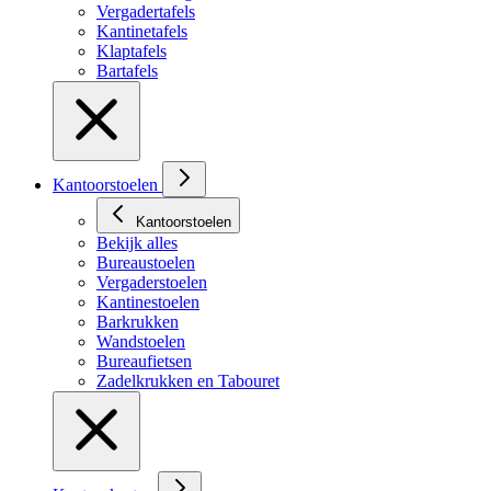
Vergadertafels
Kantinetafels
Klaptafels
Bartafels
Kantoorstoelen
Kantoorstoelen
Bekijk alles
Bureaustoelen
Vergaderstoelen
Kantinestoelen
Barkrukken
Wandstoelen
Bureaufietsen
Zadelkrukken en Tabouret