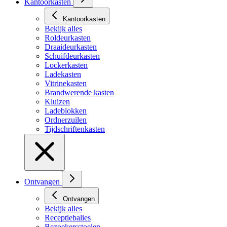
Kantoorkasten
Kantoorkasten
Bekijk alles
Roldeurkasten
Draaideurkasten
Schuifdeurkasten
Lockerkasten
Ladekasten
Vitrinekasten
Brandwerende kasten
Kluizen
Ladeblokken
Ordnerzuilen
Tijdschriftenkasten
Ontvangen
Ontvangen
Bekijk alles
Receptiebalies
Bezoekersstoelen