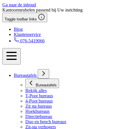
Ga naar de inhoud
Kantoormeubelen passend bij Uw inrichting
Toggle toolbar links
Blog
Klantenservice
076-5419066
Bureautafels
Bureautafels
Bekijk alles
T-Poot bureaus
4-Poot bureaus
Zit sta bureaus
Hoekbureaus
Directiebureau
Duo en bench bureaus
Zit-sta verhogers