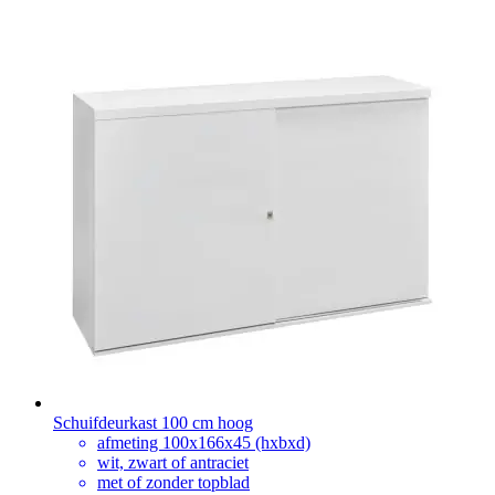
Schuifdeurkast 100 cm hoog
afmeting 100x166x45 (hxbxd)
wit, zwart of antraciet
met of zonder topblad