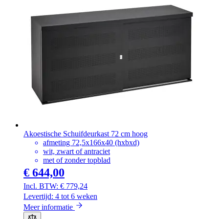
Akoestische Schuifdeurkast 72 cm hoog
afmeting 72,5x166x40 (hxbxd)
wit, zwart of antraciet
met of zonder topblad
€ 644,00
€ 779,24
Levertijd: 4 tot 6 weken
Meer informatie