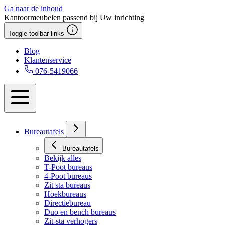
Ga naar de inhoud
Kantoormeubelen passend bij Uw inrichting
Toggle toolbar links
Blog
Klantenservice
076-5419066
Bureautafels
Bureautafels
Bekijk alles
T-Poot bureaus
4-Poot bureaus
Zit sta bureaus
Hoekbureaus
Directiebureau
Duo en bench bureaus
Zit-sta verhogers