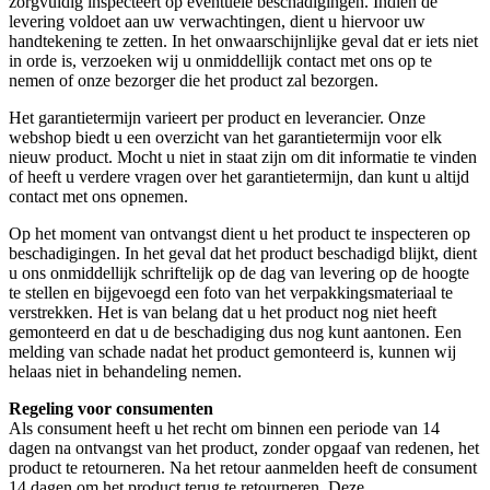
zorgvuldig inspecteert op eventuele beschadigingen. Indien de
levering voldoet aan uw verwachtingen, dient u hiervoor uw
handtekening te zetten. In het onwaarschijnlijke geval dat er iets niet
in orde is, verzoeken wij u onmiddellijk contact met ons op te
nemen of onze bezorger die het product zal bezorgen.
Het garantietermijn varieert per product en leverancier. Onze
webshop biedt u een overzicht van het garantietermijn voor elk
nieuw product. Mocht u niet in staat zijn om dit informatie te vinden
of heeft u verdere vragen over het garantietermijn, dan kunt u altijd
contact met ons opnemen.
Op het moment van ontvangst dient u het product te inspecteren op
beschadigingen. In het geval dat het product beschadigd blijkt, dient
u ons onmiddellijk schriftelijk op de dag van levering op de hoogte
te stellen en bijgevoegd een foto van het verpakkingsmateriaal te
verstrekken. Het is van belang dat u het product nog niet heeft
gemonteerd en dat u de beschadiging dus nog kunt aantonen. Een
melding van schade nadat het product gemonteerd is, kunnen wij
helaas niet in behandeling nemen.
Regeling voor consumenten
Als consument heeft u het recht om binnen een periode van 14
dagen na ontvangst van het product, zonder opgaaf van redenen, het
product te retourneren. Na het retour aanmelden heeft de consument
14 dagen om het product terug te retourneren. Deze