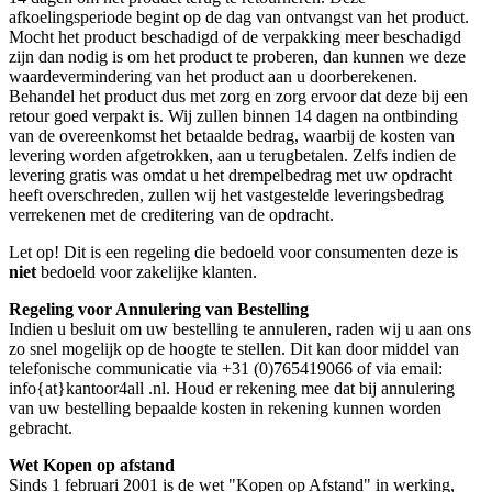
afkoelingsperiode begint op de dag van ontvangst van het product.
Mocht het product beschadigd of de verpakking meer beschadigd
zijn dan nodig is om het product te proberen, dan kunnen we deze
waardevermindering van het product aan u doorberekenen.
Behandel het product dus met zorg en zorg ervoor dat deze bij een
retour goed verpakt is. Wij zullen binnen 14 dagen na ontbinding
van de overeenkomst het betaalde bedrag, waarbij de kosten van
levering worden afgetrokken, aan u terugbetalen. Zelfs indien de
levering gratis was omdat u het drempelbedrag met uw opdracht
heeft overschreden, zullen wij het vastgestelde leveringsbedrag
verrekenen met de creditering van de opdracht.
Let op! Dit is een regeling die bedoeld voor consumenten deze is
niet
bedoeld voor zakelijke klanten.
Regeling voor Annulering van Bestelling
Indien u besluit om uw bestelling te annuleren, raden wij u aan ons
zo snel mogelijk op de hoogte te stellen. Dit kan door middel van
telefonische communicatie via +31 (0)765419066 of via email:
info{at}kantoor4all .nl. Houd er rekening mee dat bij annulering
van uw bestelling bepaalde kosten in rekening kunnen worden
gebracht.
Wet Kopen op afstand
Sinds 1 februari 2001 is de wet "Kopen op Afstand" in werking,