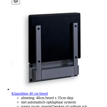
Klapzitting 40 cm breed
afmeting: 40cm breed x 35cm diep
met automatisch opklapbaar systeem
nappa zwart, massief beuken of volkern wit