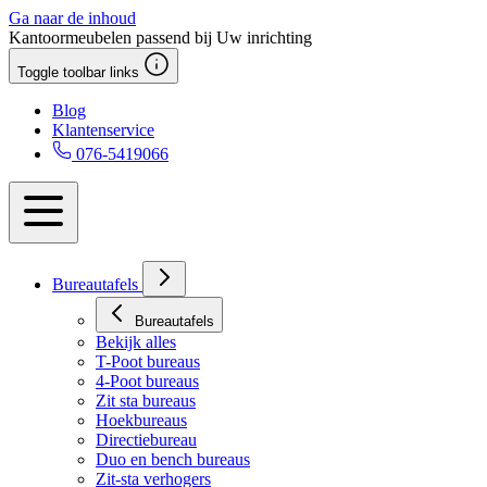
Ga naar de inhoud
Kantoormeubelen passend bij Uw inrichting
Toggle toolbar links
Blog
Klantenservice
076-5419066
Bureautafels
Bureautafels
Bekijk alles
T-Poot bureaus
4-Poot bureaus
Zit sta bureaus
Hoekbureaus
Directiebureau
Duo en bench bureaus
Zit-sta verhogers