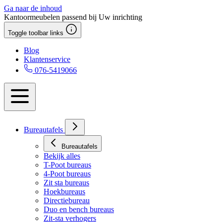
Ga naar de inhoud
Kantoormeubelen passend bij Uw inrichting
Toggle toolbar links
Blog
Klantenservice
076-5419066
Bureautafels
Bureautafels
Bekijk alles
T-Poot bureaus
4-Poot bureaus
Zit sta bureaus
Hoekbureaus
Directiebureau
Duo en bench bureaus
Zit-sta verhogers