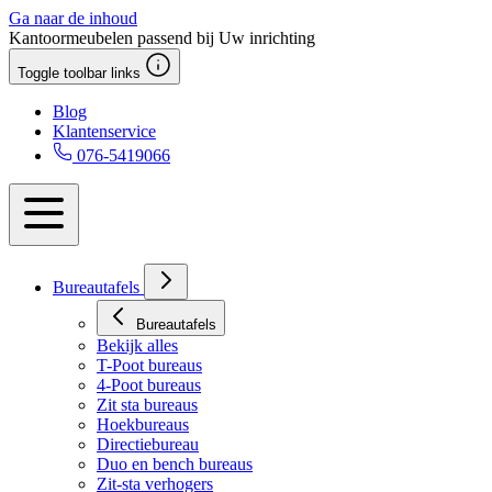
Ga naar de inhoud
Kantoormeubelen passend bij Uw inrichting
Toggle toolbar links
Blog
Klantenservice
076-5419066
Bureautafels
Bureautafels
Bekijk alles
T-Poot bureaus
4-Poot bureaus
Zit sta bureaus
Hoekbureaus
Directiebureau
Duo en bench bureaus
Zit-sta verhogers