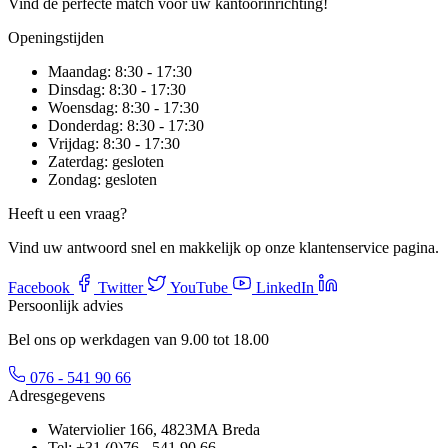
Vind de perfecte match voor uw kantoorinrichting!
Openingstijden
Maandag:
8:30 - 17:30
Dinsdag:
8:30 - 17:30
Woensdag:
8:30 - 17:30
Donderdag:
8:30 - 17:30
Vrijdag:
8:30 - 17:30
Zaterdag:
gesloten
Zondag:
gesloten
Heeft u een vraag?
Vind uw antwoord snel en makkelijk op onze klantenservice pagina.
Facebook
Twitter
YouTube
LinkedIn
Persoonlijk advies
Bel ons op werkdagen van 9.00 tot 18.00
076 - 541 90 66
Adresgegevens
Waterviolier 166, 4823MA Breda
Tel: +31 (0)76 - 541 90 66