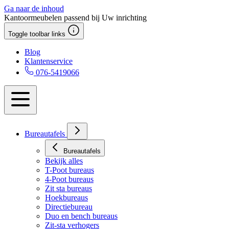
Ga naar de inhoud
Kantoormeubelen passend bij Uw inrichting
Toggle toolbar links
Blog
Klantenservice
076-5419066
Bureautafels
Bureautafels
Bekijk alles
T-Poot bureaus
4-Poot bureaus
Zit sta bureaus
Hoekbureaus
Directiebureau
Duo en bench bureaus
Zit-sta verhogers