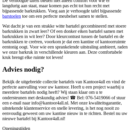
De verhoogde tafels bieden niet alleen comfort voor wie er
langdurig aan staat, maar komen pas echt tot hun recht met
bijpassende barkrukken. Voeg aan je verhoogde tafel bijpassende
barstoelen
toe om een perfecte meubelset samen te stellen.
Wat dacht je van een strakke witte bartafel gecombineerd met stoere
barkrukken in zwart leer? Of een donker eiken bartafel samen met
barkrukken in wit leer? Door kleurcontrast tussen de bartafel en de
barkrukken te creëren, voorkom je dat een kantine of kantoorruimte
eentonig oogt. Voor wie een sprankelende uitstraling ambieert, raden
we onze barkruk in verschillende kleuren aan. Deze comfortabele
kruk brengt elke ruimte tot leven!
Advies nodig?
Bekijk de uitgebreide collectie bartafels van Kantoor4all en vind de
perfecte aanvulling voor uw kantoor. Heeft u een project waarbij u
meerdere bartafels nodig heeft? Wij staan klaar om u te
ondersteunen met deskundig advies! ☎ Bel: 076-5419066 of stuur
een e-mail naar info@kantoor4all.nl. Met onze kwaliteitsgarantie,
uitstekende klantenservice en snelle levering, is het nog nooit zo
eenvoudig geweest om uw kantine nieuw in te richten. Bestel nu uw
nieuwe bartafel bij Kantoor4all.nl!
Openingstijden