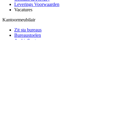
Leverings Voorwaarden
Vacatures
Kantoormeubilair
Zit sta bureaus
Bureaustoelen
Archiefkasten
Accessoires
Akoestische scheidingswanden
Kantoormeubelen Breda
Merken kantoormeubelen
Duurzaam ondernemen
Kantoor4all
Direct persoonlijk advies
076-5419066
Professionals met 25 jaar ervaring
Montage en Installatieservice
100% Veilig Betalen
Webshop Keurmerk
Copyright © 2025 Kantoor4all.nl - Onderdeel van Planservice B.V. - KvK:
59470925, BTW nummer: NL 853507697B01