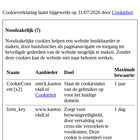
Cookieverklaring laatst bijgewerkt op 31/07/2026 door
Cookiebot
:
Noodzakelijk (7)
Noodzakelijke cookies helpen een website bruikbaarder te
maken, door basisfuncties als paginanavigatie en toegang tot
beveiligde gedeelten van de website mogelijk te maken. Zonder
deze cookies kan de website niet naar behoren werken.
Maximale
Naam
Aanbieder
Doel
bewaarterm
CookieCons
sstrck.kantoo
Slaat de cookiestatus
1 jaar
ent [x2]
r4all.nl
van de gebruiker op
Cookiebot
voor het huidige
domein
form_key
www.kantoo
Zorgt voor
1 dag
r4all.nl
browsingveiligheid,
door vervalsing van
cross-site verzoeken te
voorkomen. Deze
cookie is essentieel voor