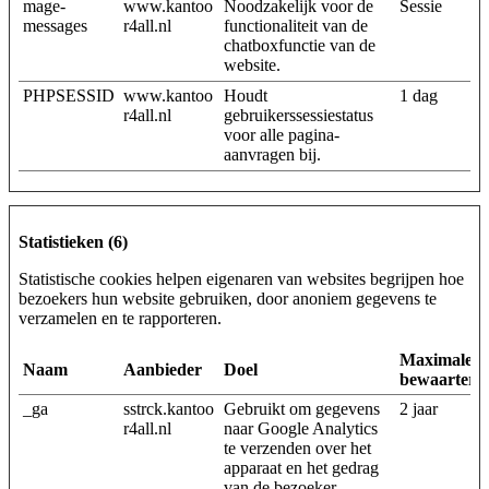
mage-
www.kantoo
Noodzakelijk voor de
Sessie
messages
r4all.nl
functionaliteit van de
chatboxfunctie van de
website.
PHPSESSID
www.kantoo
Houdt
1 dag
r4all.nl
gebruikerssessiestatus
voor alle pagina-
aanvragen bij.
Statistieken (6)
Statistische cookies helpen eigenaren van websites begrijpen hoe
bezoekers hun website gebruiken, door anoniem gegevens te
verzamelen en te rapporteren.
Maximale
Naam
Aanbieder
Doel
bewaarterm
_ga
sstrck.kantoo
Gebruikt om gegevens
2 jaar
r4all.nl
naar Google Analytics
te verzenden over het
apparaat en het gedrag
van de bezoeker.