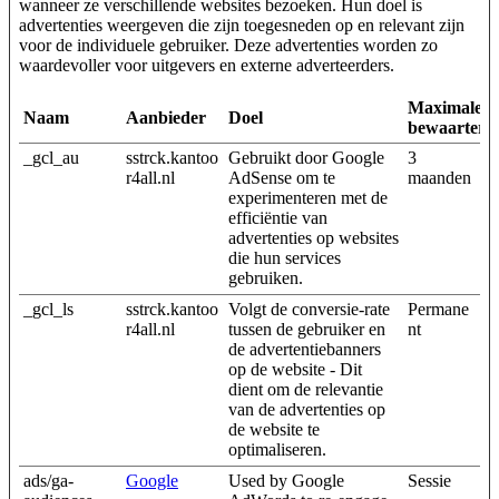
wanneer ze verschillende websites bezoeken. Hun doel is
advertenties weergeven die zijn toegesneden op en relevant zijn
voor de individuele gebruiker. Deze advertenties worden zo
waardevoller voor uitgevers en externe adverteerders.
Maximale
Naam
Aanbieder
Doel
bewaarterm
_gcl_au
sstrck.kantoo
Gebruikt door Google
3
r4all.nl
AdSense om te
maanden
experimenteren met de
efficiëntie van
advertenties op websites
die hun services
gebruiken.
_gcl_ls
sstrck.kantoo
Volgt de conversie-rate
Permane
r4all.nl
tussen de gebruiker en
nt
de advertentiebanners
op de website - Dit
dient om de relevantie
van de advertenties op
de website te
optimaliseren.
ads/ga-
Google
Used by Google
Sessie