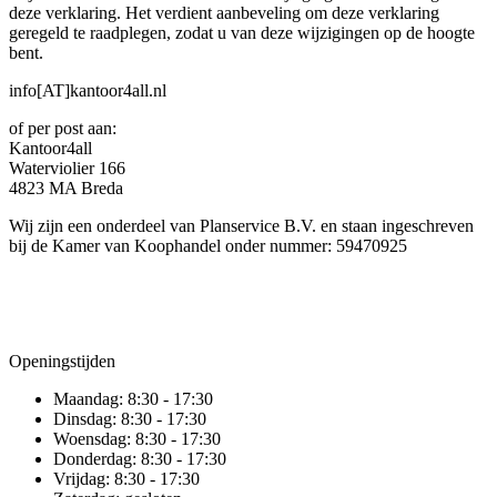
deze verklaring. Het verdient aanbeveling om deze verklaring
geregeld te raadplegen, zodat u van deze wijzigingen op de hoogte
bent.
info[AT]kantoor4all.nl
of per post aan:
Kantoor4all
Waterviolier 166
4823 MA Breda
Wij zijn een onderdeel van Planservice B.V. en staan ingeschreven
bij de Kamer van Koophandel onder nummer: 59470925
Openingstijden
Maandag:
8:30 - 17:30
Dinsdag:
8:30 - 17:30
Woensdag:
8:30 - 17:30
Donderdag:
8:30 - 17:30
Vrijdag:
8:30 - 17:30