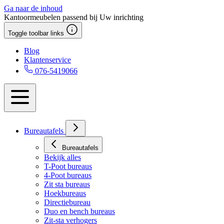
Ga naar de inhoud
Kantoormeubelen passend bij Uw inrichting
Toggle toolbar links
Blog
Klantenservice
076-5419066
Bureautafels
Bureautafels
Bekijk alles
T-Poot bureaus
4-Poot bureaus
Zit sta bureaus
Hoekbureaus
Directiebureau
Duo en bench bureaus
Zit-sta verhogers