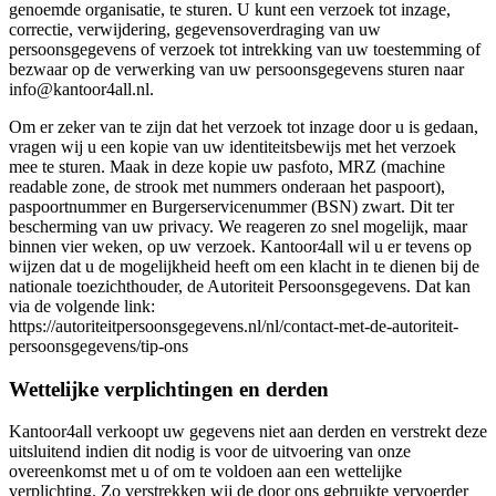
genoemde organisatie, te sturen. U kunt een verzoek tot inzage,
correctie, verwijdering, gegevensoverdraging van uw
persoonsgegevens of verzoek tot intrekking van uw toestemming of
bezwaar op de verwerking van uw persoonsgegevens sturen naar
info@kantoor4all.nl.
Om er zeker van te zijn dat het verzoek tot inzage door u is gedaan,
vragen wij u een kopie van uw identiteitsbewijs met het verzoek
mee te sturen. Maak in deze kopie uw pasfoto, MRZ (machine
readable zone, de strook met nummers onderaan het paspoort),
paspoortnummer en Burgerservicenummer (BSN) zwart. Dit ter
bescherming van uw privacy. We reageren zo snel mogelijk, maar
binnen vier weken, op uw verzoek. Kantoor4all wil u er tevens op
wijzen dat u de mogelijkheid heeft om een klacht in te dienen bij de
nationale toezichthouder, de Autoriteit Persoonsgegevens. Dat kan
via de volgende link:
https://autoriteitpersoonsgegevens.nl/nl/contact-met-de-autoriteit-
persoonsgegevens/tip-ons
Wettelijke verplichtingen en derden
Kantoor4all verkoopt uw gegevens niet aan derden en verstrekt deze
uitsluitend indien dit nodig is voor de uitvoering van onze
overeenkomst met u of om te voldoen aan een wettelijke
verplichting. Zo verstrekken wij de door ons gebruikte vervoerder