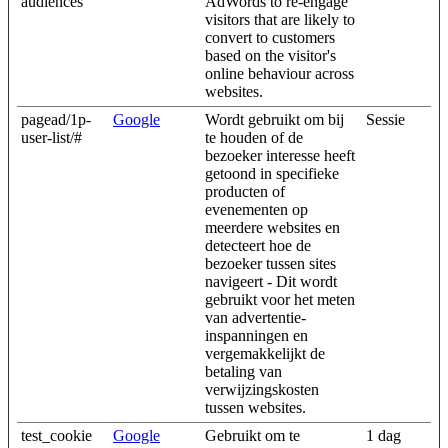
audiences
AdWords to re-engage
visitors that are likely to
convert to customers
based on the visitor's
online behaviour across
websites.
pagead/1p-
Google
Wordt gebruikt om bij
Sessie
user-list/#
te houden of de
bezoeker interesse heeft
getoond in specifieke
producten of
evenementen op
meerdere websites en
detecteert hoe de
bezoeker tussen sites
navigeert - Dit wordt
gebruikt voor het meten
van advertentie-
inspanningen en
vergemakkelijkt de
betaling van
verwijzingskosten
tussen websites.
test_cookie
Google
Gebruikt om te
1 dag