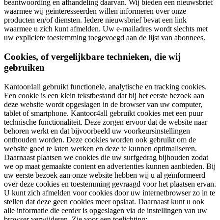
beantwoording en afhandeling daarvan. Wij bieden een nieuwsbrief
waarmee wij geïnteresseerden willen informeren over onze
producten en/of diensten. Iedere nieuwsbrief bevat een link
waarmee u zich kunt afmelden. Uw e-mailadres wordt slechts met
uw expliciete toestemming toegevoegd aan de lijst van abonnees.
Cookies, of vergelijkbare technieken, die wij
gebruiken
Kantoor4all gebruikt functionele, analytische en tracking cookies.
Een cookie is een klein tekstbestand dat bij het eerste bezoek aan
deze website wordt opgeslagen in de browser van uw computer,
tablet of smartphone. Kantoor4all gebruikt cookies met een puur
technische functionaliteit. Deze zorgen ervoor dat de website naar
behoren werkt en dat bijvoorbeeld uw voorkeursinstellingen
onthouden worden. Deze cookies worden ook gebruikt om de
website goed te laten werken en deze te kunnen optimaliseren.
Daarnaast plaatsen we cookies die uw surfgedrag bijhouden zodat
we op maat gemaakte content en advertenties kunnen aanbieden. Bij
uw eerste bezoek aan onze website hebben wij u al geïnformeerd
over deze cookies en toestemming gevraagd voor het plaatsen ervan.
U kunt zich afmelden voor cookies door uw internetbrowser zo in te
stellen dat deze geen cookies meer opslaat. Daarnaast kunt u ook
alle informatie die eerder is opgeslagen via de instellingen van uw
browser verwijderen. Zie voor een toelichting: