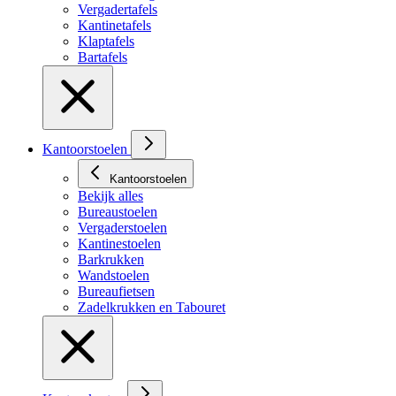
Vergadertafels
Kantinetafels
Klaptafels
Bartafels
Kantoorstoelen
Kantoorstoelen
Bekijk alles
Bureaustoelen
Vergaderstoelen
Kantinestoelen
Barkrukken
Wandstoelen
Bureaufietsen
Zadelkrukken en Tabouret