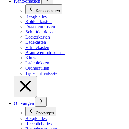
Kantoorkasten
Kantoorkasten
Bekijk alles
Roldeurkasten
Draaideurkasten
Schuifdeurkasten
Lockerkasten
Ladekasten
Vitrinekasten
Brandwerende kasten
Kluizen
Ladeblokken
Ordnerzuilen
Tijdschriftenkasten
Ontvangen
Ontvangen
Bekijk alles
Receptiebalies
Bezoekersstoelen