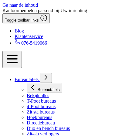
Ga naar de inhoud
Kantoormeubelen passend bij Uw inrichting
Toggle toolbar links
Blog
Klantenservice
076-5419066
Bureautafels
Bureautafels
Bekijk alles
T-Poot bureaus
4-Poot bureaus
Zit sta bureaus
Hoekbureaus
Directiebureau
Duo en bench bureaus
Zit-sta verhogers