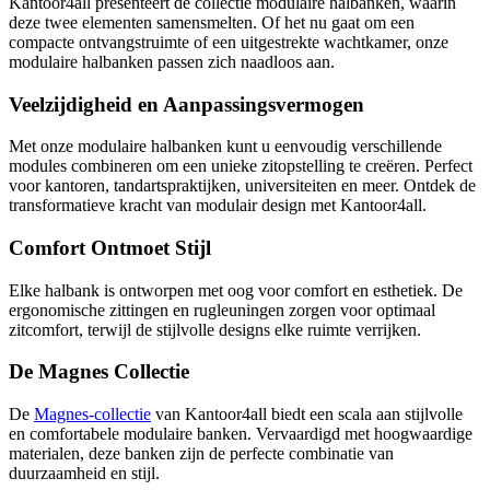
Kantoor4all presenteert de collectie modulaire halbanken, waarin
deze twee elementen samensmelten. Of het nu gaat om een
compacte ontvangstruimte of een uitgestrekte wachtkamer, onze
modulaire halbanken passen zich naadloos aan.
Veelzijdigheid en Aanpassingsvermogen
Met onze modulaire halbanken kunt u eenvoudig verschillende
modules combineren om een unieke zitopstelling te creëren. Perfect
voor kantoren, tandartspraktijken, universiteiten en meer. Ontdek de
transformatieve kracht van modulair design met Kantoor4all.
Comfort Ontmoet Stijl
Elke halbank is ontworpen met oog voor comfort en esthetiek. De
ergonomische zittingen en rugleuningen zorgen voor optimaal
zitcomfort, terwijl de stijlvolle designs elke ruimte verrijken.
De Magnes Collectie
De
Magnes-collectie
van Kantoor4all biedt een scala aan stijlvolle
en comfortabele modulaire banken. Vervaardigd met hoogwaardige
materialen, deze banken zijn de perfecte combinatie van
duurzaamheid en stijl.