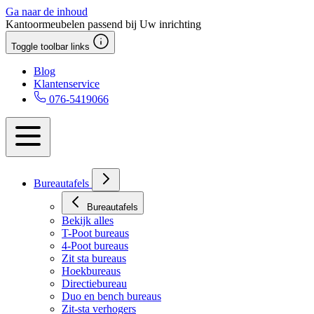
Ga naar de inhoud
Kantoormeubelen passend bij Uw inrichting
Toggle toolbar links
Blog
Klantenservice
076-5419066
Bureautafels
Bureautafels
Bekijk alles
T-Poot bureaus
4-Poot bureaus
Zit sta bureaus
Hoekbureaus
Directiebureau
Duo en bench bureaus
Zit-sta verhogers