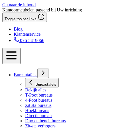
Ga naar de inhoud
Kantoormeubelen passend bij Uw inrichting
Toggle toolbar links
Blog
Klantenservice
076-5419066
Bureautafels
Bureautafels
Bekijk alles
T-Poot bureaus
4-Poot bureaus
Zit sta bureaus
Hoekbureaus
Directiebureau
Duo en bench bureaus
Zit-sta verhogers