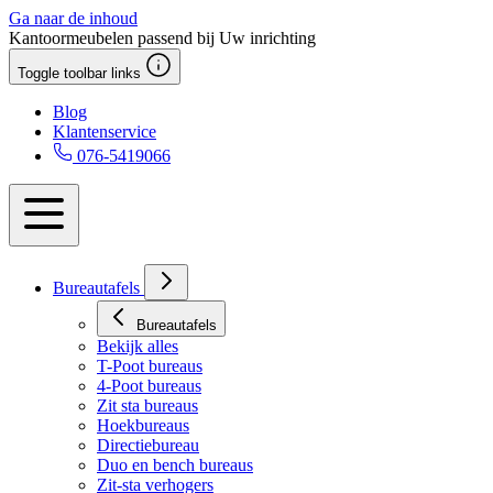
Ga naar de inhoud
Kantoormeubelen passend bij Uw inrichting
Toggle toolbar links
Blog
Klantenservice
076-5419066
Bureautafels
Bureautafels
Bekijk alles
T-Poot bureaus
4-Poot bureaus
Zit sta bureaus
Hoekbureaus
Directiebureau
Duo en bench bureaus
Zit-sta verhogers