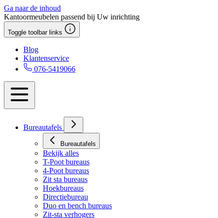
Ga naar de inhoud
Kantoormeubelen passend bij Uw inrichting
Toggle toolbar links
Blog
Klantenservice
076-5419066
Bureautafels
Bureautafels
Bekijk alles
T-Poot bureaus
4-Poot bureaus
Zit sta bureaus
Hoekbureaus
Directiebureau
Duo en bench bureaus
Zit-sta verhogers