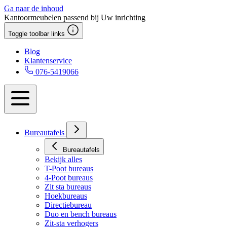
Ga naar de inhoud
Kantoormeubelen passend bij Uw inrichting
Toggle toolbar links
Blog
Klantenservice
076-5419066
Bureautafels
Bureautafels
Bekijk alles
T-Poot bureaus
4-Poot bureaus
Zit sta bureaus
Hoekbureaus
Directiebureau
Duo en bench bureaus
Zit-sta verhogers