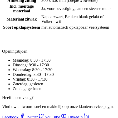
Afmeting zitting
300 x 350 mm (Diepte x Breedte)
Incl. montage
Ja, voor bevestiging aan een steense muur
materiaal
Nappa zwart, Beuken blank gelakt of
Materiaal zitvlak
Volkern wit
Soort opklapsysteem
met automatisch opklapbaar veersysteem
Openingstijden
Maandag:
8:30 - 17:30
Dinsdag:
8:30 - 17:30
Woensdag:
8:30 - 17:30
Donderdag:
8:30 - 17:30
Vrijdag:
8:30 - 17:30
Zaterdag:
gesloten
Zondag:
gesloten
Heeft u een vraag?
Vind uw antwoord snel en makkelijk op onze klantenservice pagina.
Facebook
Twitter
YouTube
LinkedIn