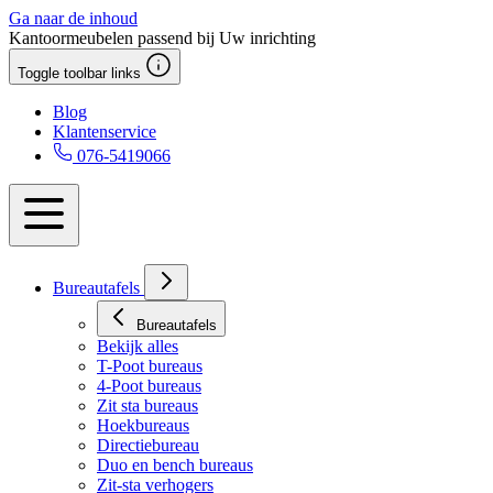
Ga naar de inhoud
Kantoormeubelen passend bij Uw inrichting
Toggle toolbar links
Blog
Klantenservice
076-5419066
Bureautafels
Bureautafels
Bekijk alles
T-Poot bureaus
4-Poot bureaus
Zit sta bureaus
Hoekbureaus
Directiebureau
Duo en bench bureaus
Zit-sta verhogers