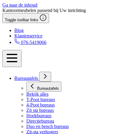
Ga naar de inhoud
Kantoormeubelen passend bij Uw inrichting
Toggle toolbar links
Blog
Klantenservice
076-5419066
Bureautafels
Bureautafels
Bekijk alles
T-Poot bureaus
4-Poot bureaus
Zit sta bureaus
Hoekbureaus
Directiebureau
Duo en bench bureaus
Zit-sta verhogers