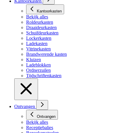
Kantoorkasten
Kantoorkasten
Bekijk alles
Roldeurkasten
Draaideurkasten
Schuifdeurkasten
Lockerkasten
Ladekasten
Vitrinekasten
Brandwerende kasten
Kluizen
Ladeblokken
Ordnerzuilen
Tijdschriftenkasten
Ontvangen
Ontvangen
Bekijk alles
Receptiebalies
Bezoekersstoelen