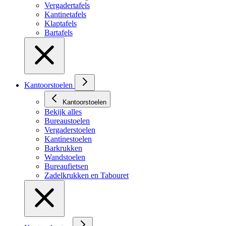
Vergadertafels
Kantinetafels
Klaptafels
Bartafels
Kantoorstoelen
Kantoorstoelen
Bekijk alles
Bureaustoelen
Vergaderstoelen
Kantinestoelen
Barkrukken
Wandstoelen
Bureaufietsen
Zadelkrukken en Tabouret