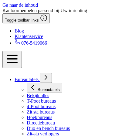
Ga naar de inhoud
Kantoormeubelen passend bij Uw inrichting
Toggle toolbar links
Blog
Klantenservice
076-5419066
Bureautafels
Bureautafels
Bekijk alles
T-Poot bureaus
4-Poot bureaus
Zit sta bureaus
Hoekbureaus
Directiebureau
Duo en bench bureaus
Zit-sta verhogers