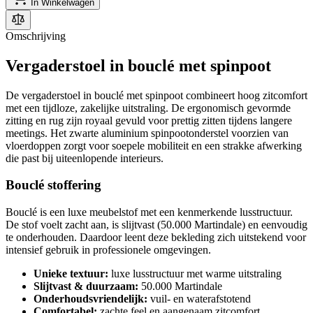
In Winkelwagen
Omschrijving
Vergaderstoel in bouclé met spinpoot
De vergaderstoel in bouclé met spinpoot combineert hoog zitcomfort
met een tijdloze, zakelijke uitstraling. De ergonomisch gevormde
zitting en rug zijn royaal gevuld voor prettig zitten tijdens langere
meetings. Het zwarte aluminium spinpootonderstel voorzien van
vloerdoppen zorgt voor soepele mobiliteit en een strakke afwerking
die past bij uiteenlopende interieurs.
Bouclé stoffering
Bouclé is een luxe meubelstof met een kenmerkende lusstructuur.
De stof voelt zacht aan, is slijtvast (50.000 Martindale) en eenvoudig
te onderhouden. Daardoor leent deze bekleding zich uitstekend voor
intensief gebruik in professionele omgevingen.
Unieke textuur:
luxe lusstructuur met warme uitstraling
Slijtvast & duurzaam:
50.000 Martindale
Onderhoudsvriendelijk:
vuil- en waterafstotend
Comfortabel:
zachte feel en aangenaam zitcomfort