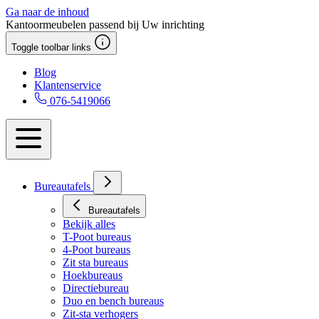
Ga naar de inhoud
Kantoormeubelen passend bij Uw inrichting
Toggle toolbar links
Blog
Klantenservice
076-5419066
Bureautafels
Bureautafels
Bekijk alles
T-Poot bureaus
4-Poot bureaus
Zit sta bureaus
Hoekbureaus
Directiebureau
Duo en bench bureaus
Zit-sta verhogers