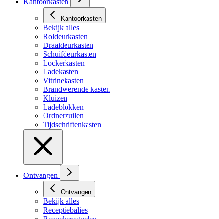
Kantoorkasten
Kantoorkasten
Bekijk alles
Roldeurkasten
Draaideurkasten
Schuifdeurkasten
Lockerkasten
Ladekasten
Vitrinekasten
Brandwerende kasten
Kluizen
Ladeblokken
Ordnerzuilen
Tijdschriftenkasten
Ontvangen
Ontvangen
Bekijk alles
Receptiebalies
Bezoekersstoelen