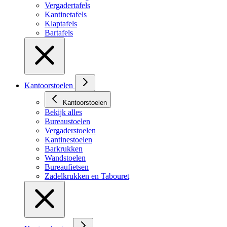
Vergadertafels
Kantinetafels
Klaptafels
Bartafels
Kantoorstoelen
Kantoorstoelen
Bekijk alles
Bureaustoelen
Vergaderstoelen
Kantinestoelen
Barkrukken
Wandstoelen
Bureaufietsen
Zadelkrukken en Tabouret