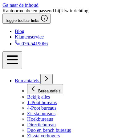
Ga naar de inhoud
Kantoormeubelen passend bij Uw inrichting
Toggle toolbar links
Blog
Klantenservice
076-5419066
Bureautafels
Bureautafels
Bekijk alles
T-Poot bureaus
4-Poot bureaus
Zit sta bureaus
Hoekbureaus
Directiebureau
Duo en bench bureaus
Zit-sta verhogers