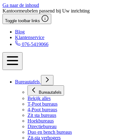
Ga naar de inhoud
Kantoormeubelen passend bij Uw inrichting
Toggle toolbar links
Blog
Klantenservice
076-5419066
Bureautafels
Bureautafels
Bekijk alles
T-Poot bureaus
4-Poot bureaus
Zit sta bureaus
Hoekbureaus
Directiebureau
Duo en bench bureaus
Zit-sta verhogers