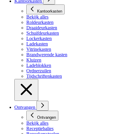
Kantoorkasten
Kantoorkasten
Bekijk alles
Roldeurkasten
Draaideurkasten
Schuifdeurkasten
Lockerkasten
Ladekasten
Vitrinekasten
Brandwerende kasten
Kluizen
Ladeblokken
Ordnerzuilen
Tijdschriftenkasten
Ontvangen
Ontvangen
Bekijk alles
Receptiebalies
Bezoekersstoelen