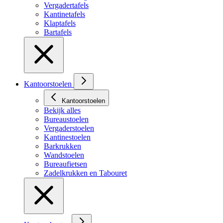
Vergadertafels
Kantinetafels
Klaptafels
Bartafels
Kantoorstoelen
Kantoorstoelen
Bekijk alles
Bureaustoelen
Vergaderstoelen
Kantinestoelen
Barkrukken
Wandstoelen
Bureaufietsen
Zadelkrukken en Tabouret