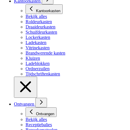
Kantoorkasten
Kantoorkasten
Bekijk alles
Roldeurkasten
Draaideurkasten
Schuifdeurkasten
Lockerkasten
Ladekasten
Vitrinekasten
Brandwerende kasten
Kluizen
Ladeblokken
Ordnerzuilen
Tijdschriftenkasten
Ontvangen
Ontvangen
Bekijk alles
Receptiebalies
Bezoekersstoelen