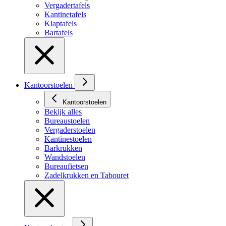
Vergadertafels
Kantinetafels
Klaptafels
Bartafels
Kantoorstoelen
Kantoorstoelen
Bekijk alles
Bureaustoelen
Vergaderstoelen
Kantinestoelen
Barkrukken
Wandstoelen
Bureaufietsen
Zadelkrukken en Tabouret