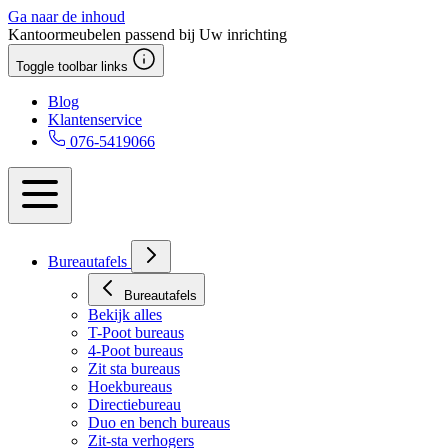
Ga naar de inhoud
Kantoormeubelen passend bij Uw inrichting
Toggle toolbar links
Blog
Klantenservice
076-5419066
Bureautafels
Bureautafels
Bekijk alles
T-Poot bureaus
4-Poot bureaus
Zit sta bureaus
Hoekbureaus
Directiebureau
Duo en bench bureaus
Zit-sta verhogers