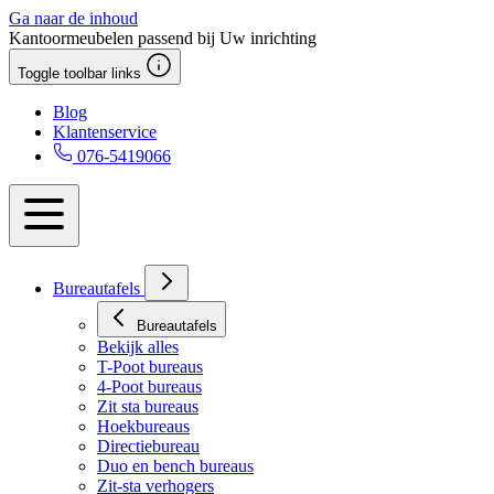
Ga naar de inhoud
Kantoormeubelen passend bij Uw inrichting
Toggle toolbar links
Blog
Klantenservice
076-5419066
Bureautafels
Bureautafels
Bekijk alles
T-Poot bureaus
4-Poot bureaus
Zit sta bureaus
Hoekbureaus
Directiebureau
Duo en bench bureaus
Zit-sta verhogers