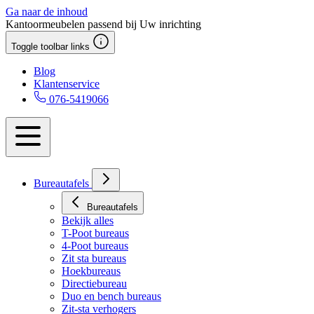
Ga naar de inhoud
Kantoormeubelen passend bij Uw inrichting
Toggle toolbar links
Blog
Klantenservice
076-5419066
Bureautafels
Bureautafels
Bekijk alles
T-Poot bureaus
4-Poot bureaus
Zit sta bureaus
Hoekbureaus
Directiebureau
Duo en bench bureaus
Zit-sta verhogers