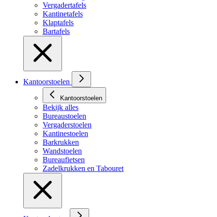
Vergadertafels
Kantinetafels
Klaptafels
Bartafels
Kantoorstoelen
Kantoorstoelen
Bekijk alles
Bureaustoelen
Vergaderstoelen
Kantinestoelen
Barkrukken
Wandstoelen
Bureaufietsen
Zadelkrukken en Tabouret