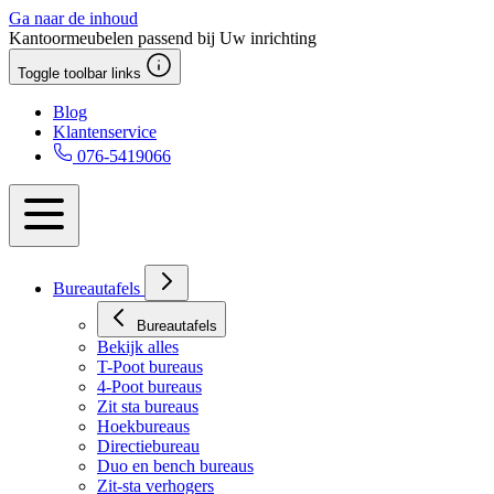
Ga naar de inhoud
Kantoormeubelen passend bij Uw inrichting
Toggle toolbar links
Blog
Klantenservice
076-5419066
Bureautafels
Bureautafels
Bekijk alles
T-Poot bureaus
4-Poot bureaus
Zit sta bureaus
Hoekbureaus
Directiebureau
Duo en bench bureaus
Zit-sta verhogers