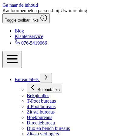
Ga naar de inhoud
Kantoormeubelen passend bij Uw inrichting
Toggle toolbar links
Blog
Klantenservice
076-5419066
Bureautafels
Bureautafels
Bekijk alles
T-Poot bureaus
4-Poot bureaus
Zit sta bureaus
Hoekbureaus
Directiebureau
Duo en bench bureaus
Zit-sta verhogers