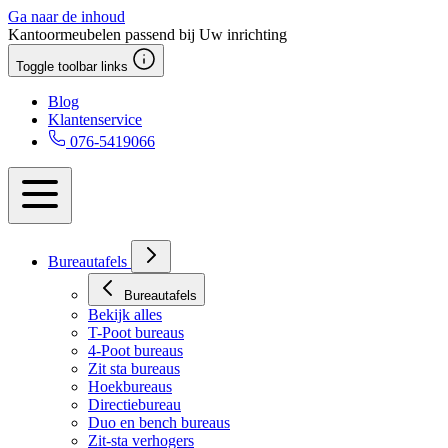
Ga naar de inhoud
Kantoormeubelen passend bij Uw inrichting
Toggle toolbar links
Blog
Klantenservice
076-5419066
Bureautafels
Bureautafels
Bekijk alles
T-Poot bureaus
4-Poot bureaus
Zit sta bureaus
Hoekbureaus
Directiebureau
Duo en bench bureaus
Zit-sta verhogers