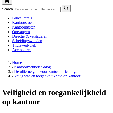
Search
Bureautafels
Kantoorstoelen
Kantoorkasten
Ontvangen
Directie & vergaderen
Scheidingswanden
Thuiswerkplek
Accessoires
Home
/
Kantoormeubelen-blog
/
De ultieme gids voor kantoorinrichtingen
/
Veiligheid en toegankelijkheid op kantoor
Veiligheid en toegankelijkheid
op kantoor