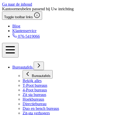
Ga naar de inhoud
Kantoormeubelen passend bij Uw inrichting
Toggle toolbar links
Blog
Klantenservice
076-5419066
Bureautafels
Bureautafels
Bekijk alles
T-Poot bureaus
4-Poot bureaus
Zit sta bureaus
Hoekbureaus
Directiebureau
Duo en bench bureaus
Zit-sta verhogers