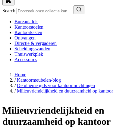
Search
Bureautafels
Kantoorstoelen
Kantoorkasten
Ontvangen
Directie & vergaderen
Scheidingswanden
Thuiswerkplek
Accessoires
Home
/
Kantoormeubelen-blog
/
De ultieme gids voor kantoorinrichtingen
/
Milieuvriendelijkheid en duurzaamheid op kantoor
Milieuvriendelijkheid en
duurzaamheid op kantoor