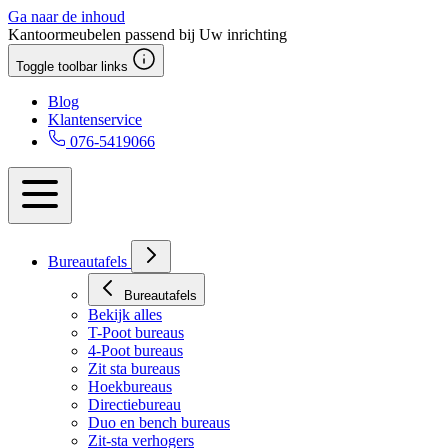
Ga naar de inhoud
Kantoormeubelen passend bij Uw inrichting
Toggle toolbar links
Blog
Klantenservice
076-5419066
Bureautafels
Bureautafels
Bekijk alles
T-Poot bureaus
4-Poot bureaus
Zit sta bureaus
Hoekbureaus
Directiebureau
Duo en bench bureaus
Zit-sta verhogers