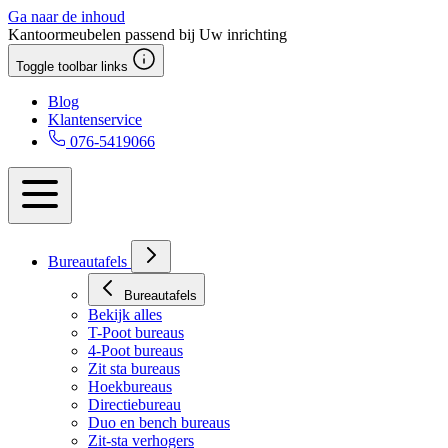
Ga naar de inhoud
Kantoormeubelen passend bij Uw inrichting
Toggle toolbar links
Blog
Klantenservice
076-5419066
Bureautafels
Bureautafels
Bekijk alles
T-Poot bureaus
4-Poot bureaus
Zit sta bureaus
Hoekbureaus
Directiebureau
Duo en bench bureaus
Zit-sta verhogers