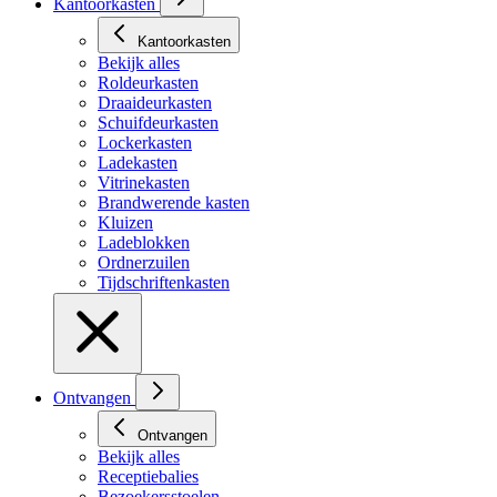
Kantoorkasten
Kantoorkasten
Bekijk alles
Roldeurkasten
Draaideurkasten
Schuifdeurkasten
Lockerkasten
Ladekasten
Vitrinekasten
Brandwerende kasten
Kluizen
Ladeblokken
Ordnerzuilen
Tijdschriftenkasten
Ontvangen
Ontvangen
Bekijk alles
Receptiebalies
Bezoekersstoelen