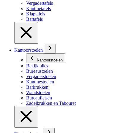
Vergadertafels
Kantinetafels
Klaptafels
Bartafels
Kantoorstoelen
Kantoorstoelen
Bekijk alles
Bureaustoelen
Vergaderstoelen
Kantinestoelen
Barkrukken
Wandstoelen
Bureaufietsen
Zadelkrukken en Tabouret