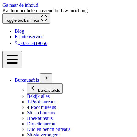
Ga naar de inhoud
Kantoormeubelen passend bij Uw inrichting
Toggle toolbar links
Blog
Klantenservice
076-5419066
Bureautafels
Bureautafels
Bekijk alles
T-Poot bureaus
4-Poot bureaus
Zit sta bureaus
Hoekbureaus
Directiebureau
Duo en bench bureaus
Zit-sta verhogers