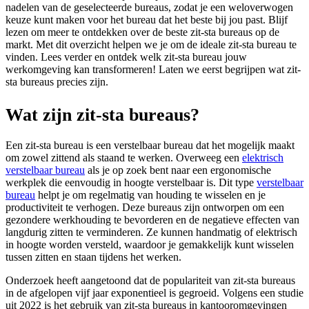
nadelen van de geselecteerde bureaus, zodat je een weloverwogen
keuze kunt maken voor het bureau dat het beste bij jou past. Blijf
lezen om meer te ontdekken over de beste zit-sta bureaus op de
markt. Met dit overzicht helpen we je om de ideale zit-sta bureau te
vinden. Lees verder en ontdek welk zit-sta bureau jouw
werkomgeving kan transformeren! Laten we eerst begrijpen wat zit-
sta bureaus precies zijn.
Wat zijn zit-sta bureaus?
Een zit-sta bureau is een verstelbaar bureau dat het mogelijk maakt
om zowel zittend als staand te werken. Overweeg een
elektrisch
verstelbaar bureau
als je op zoek bent naar een ergonomische
werkplek die eenvoudig in hoogte verstelbaar is. Dit type
verstelbaar
bureau
helpt je om regelmatig van houding te wisselen en je
productiviteit te verhogen. Deze bureaus zijn ontworpen om een
gezondere werkhouding te bevorderen en de negatieve effecten van
langdurig zitten te verminderen. Ze kunnen handmatig of elektrisch
in hoogte worden versteld, waardoor je gemakkelijk kunt wisselen
tussen zitten en staan tijdens het werken.
Onderzoek heeft aangetoond dat de populariteit van zit-sta bureaus
in de afgelopen vijf jaar exponentieel is gegroeid. Volgens een studie
uit 2022 is het gebruik van zit-sta bureaus in kantooromgevingen