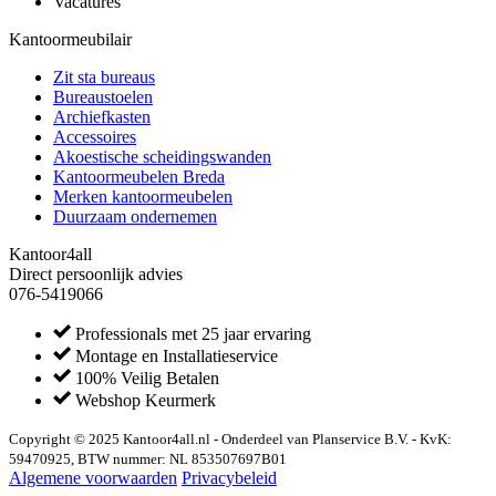
Vacatures
Kantoormeubilair
Zit sta bureaus
Bureaustoelen
Archiefkasten
Accessoires
Akoestische scheidingswanden
Kantoormeubelen Breda
Merken kantoormeubelen
Duurzaam ondernemen
Kantoor4all
Direct persoonlijk advies
076-5419066
Professionals met 25 jaar ervaring
Montage en Installatieservice
100% Veilig Betalen
Webshop Keurmerk
Copyright © 2025 Kantoor4all.nl - Onderdeel van Planservice B.V. - KvK:
59470925, BTW nummer: NL 853507697B01
Algemene voorwaarden
Privacybeleid