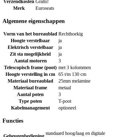
Verzendkosten
Gratis!
Merk
Euroseats
Algemene eigenschappen
Vorm van het bureaublad
Rechthoekig
Hoogte verstelbaar
ja
Elektrisch verstelbaar
ja
Zit sta mogelijkheid
ja
Aantal motoren
3
Telescopisch frame (poot)
met 3 kolommen
Hoogte verstelling in cm
65 t/m 130 cm
Materiaal bureaublad
25mm melamine
Materiaal frame
metaal
Aantal poten
3
Type poten
T-poot
Kabelmanagement
optioneel
Functies
standaard hoog/laag en digitale
Geheugenbediening