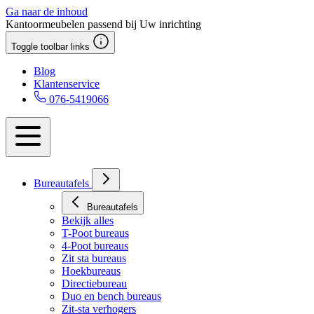
Ga naar de inhoud
Kantoormeubelen passend bij Uw inrichting
Toggle toolbar links
Blog
Klantenservice
076-5419066
Bureautafels
Bureautafels
Bekijk alles
T-Poot bureaus
4-Poot bureaus
Zit sta bureaus
Hoekbureaus
Directiebureau
Duo en bench bureaus
Zit-sta verhogers