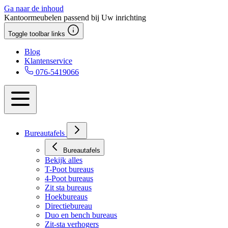
Ga naar de inhoud
Kantoormeubelen passend bij Uw inrichting
Toggle toolbar links
Blog
Klantenservice
076-5419066
Bureautafels
Bureautafels
Bekijk alles
T-Poot bureaus
4-Poot bureaus
Zit sta bureaus
Hoekbureaus
Directiebureau
Duo en bench bureaus
Zit-sta verhogers