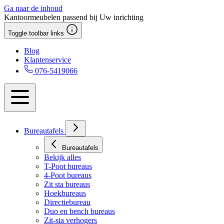
Ga naar de inhoud
Kantoormeubelen passend bij Uw inrichting
Toggle toolbar links
Blog
Klantenservice
076-5419066
Bureautafels
Bureautafels
Bekijk alles
T-Poot bureaus
4-Poot bureaus
Zit sta bureaus
Hoekbureaus
Directiebureau
Duo en bench bureaus
Zit-sta verhogers