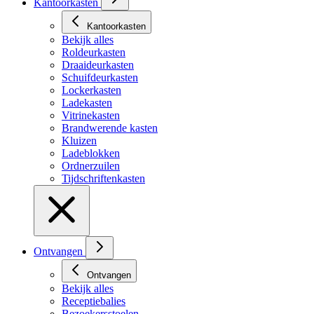
Kantoorkasten
Kantoorkasten
Bekijk alles
Roldeurkasten
Draaideurkasten
Schuifdeurkasten
Lockerkasten
Ladekasten
Vitrinekasten
Brandwerende kasten
Kluizen
Ladeblokken
Ordnerzuilen
Tijdschriftenkasten
Ontvangen
Ontvangen
Bekijk alles
Receptiebalies
Bezoekersstoelen