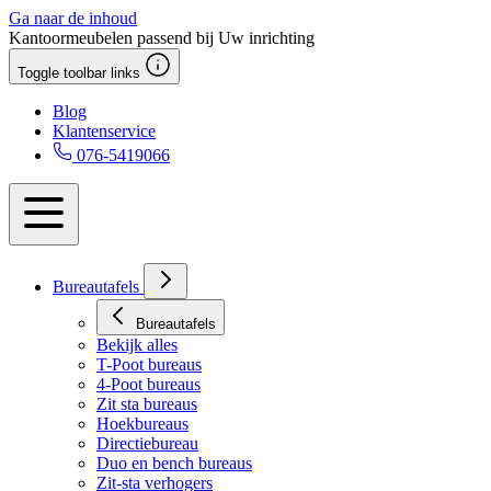
Ga naar de inhoud
Kantoormeubelen passend bij Uw inrichting
Toggle toolbar links
Blog
Klantenservice
076-5419066
Bureautafels
Bureautafels
Bekijk alles
T-Poot bureaus
4-Poot bureaus
Zit sta bureaus
Hoekbureaus
Directiebureau
Duo en bench bureaus
Zit-sta verhogers