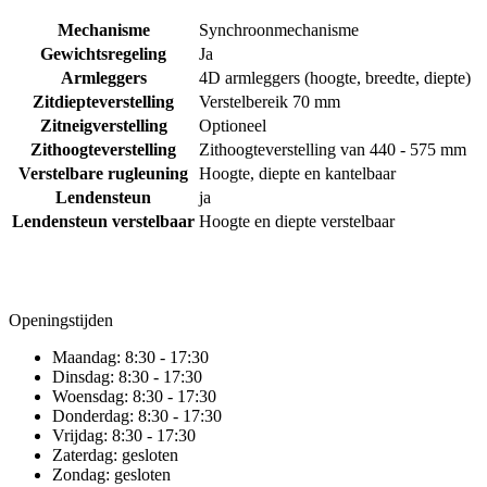
Mechanisme
Synchroonmechanisme
Gewichtsregeling
Ja
Armleggers
4D armleggers (hoogte, breedte, diepte)
Zitdiepteverstelling
Verstelbereik 70 mm
Zitneigverstelling
Optioneel
Zithoogteverstelling
Zithoogteverstelling van 440 - 575 mm
Verstelbare rugleuning
Hoogte, diepte en kantelbaar
Lendensteun
ja
Lendensteun verstelbaar
Hoogte en diepte verstelbaar
Openingstijden
Maandag:
8:30 - 17:30
Dinsdag:
8:30 - 17:30
Woensdag:
8:30 - 17:30
Donderdag:
8:30 - 17:30
Vrijdag:
8:30 - 17:30
Zaterdag:
gesloten
Zondag:
gesloten