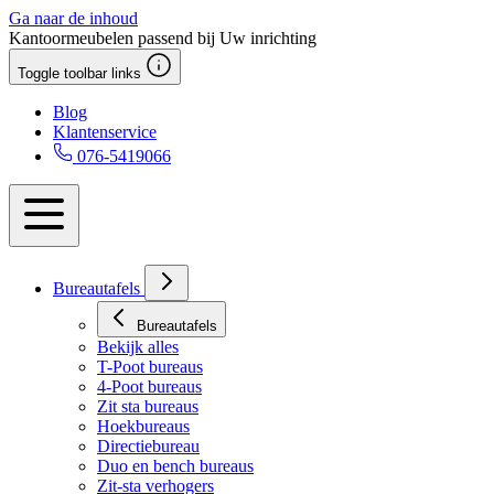
Ga naar de inhoud
Kantoormeubelen passend bij Uw inrichting
Toggle toolbar links
Blog
Klantenservice
076-5419066
Bureautafels
Bureautafels
Bekijk alles
T-Poot bureaus
4-Poot bureaus
Zit sta bureaus
Hoekbureaus
Directiebureau
Duo en bench bureaus
Zit-sta verhogers