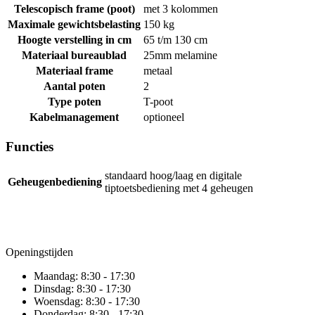
Telescopisch frame (poot)
met 3 kolommen
Maximale gewichtsbelasting
150 kg
Hoogte verstelling in cm
65 t/m 130 cm
Materiaal bureaublad
25mm melamine
Materiaal frame
metaal
Aantal poten
2
Type poten
T-poot
Kabelmanagement
optioneel
Functies
standaard hoog/laag en digitale
Geheugenbediening
tiptoetsbediening met 4 geheugen
Openingstijden
Maandag:
8:30 - 17:30
Dinsdag:
8:30 - 17:30
Woensdag:
8:30 - 17:30
Donderdag:
8:30 - 17:30