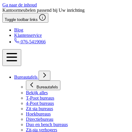
Ga naar de inhoud
Kantoormeubelen passend bij Uw inrichting
Toggle toolbar links
Blog
Klantenservice
076-5419066
Bureautafels
Bureautafels
Bekijk alles
T-Poot bureaus
4-Poot bureaus
Zit sta bureaus
Hoekbureaus
Directiebureau
Duo en bench bureaus
Zit-sta verhogers