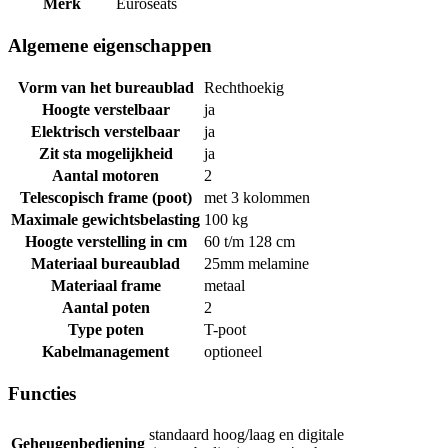
Merk
Euroseats
Algemene eigenschappen
Vorm van het bureaublad
Rechthoekig
Hoogte verstelbaar
ja
Elektrisch verstelbaar
ja
Zit sta mogelijkheid
ja
Aantal motoren
2
Telescopisch frame (poot)
met 3 kolommen
Maximale gewichtsbelasting
100 kg
Hoogte verstelling in cm
60 t/m 128 cm
Materiaal bureaublad
25mm melamine
Materiaal frame
metaal
Aantal poten
2
Type poten
T-poot
Kabelmanagement
optioneel
Functies
standaard hoog/laag en digitale
Geheugenbediening