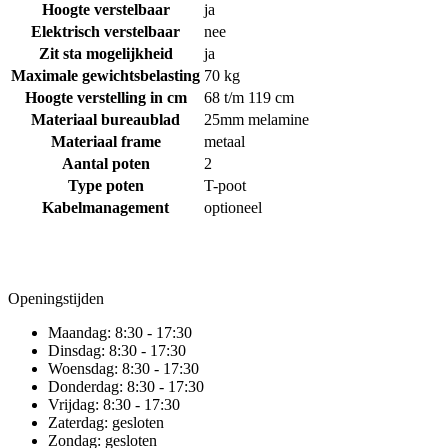
Hoogte verstelbaar
ja
Elektrisch verstelbaar
nee
Zit sta mogelijkheid
ja
Maximale gewichtsbelasting
70 kg
Hoogte verstelling in cm
68 t/m 119 cm
Materiaal bureaublad
25mm melamine
Materiaal frame
metaal
Aantal poten
2
Type poten
T-poot
Kabelmanagement
optioneel
Openingstijden
Maandag:
8:30 - 17:30
Dinsdag:
8:30 - 17:30
Woensdag:
8:30 - 17:30
Donderdag:
8:30 - 17:30
Vrijdag:
8:30 - 17:30
Zaterdag:
gesloten
Zondag:
gesloten