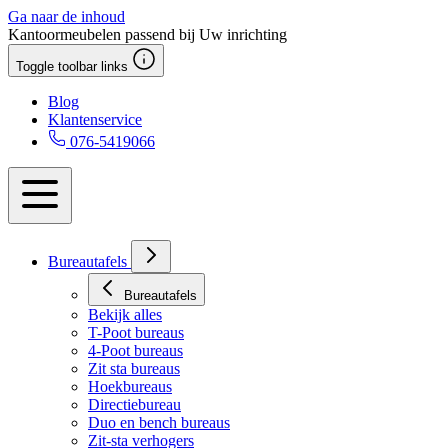
Ga naar de inhoud
Kantoormeubelen passend bij Uw inrichting
Toggle toolbar links
Blog
Klantenservice
076-5419066
Bureautafels
Bureautafels
Bekijk alles
T-Poot bureaus
4-Poot bureaus
Zit sta bureaus
Hoekbureaus
Directiebureau
Duo en bench bureaus
Zit-sta verhogers