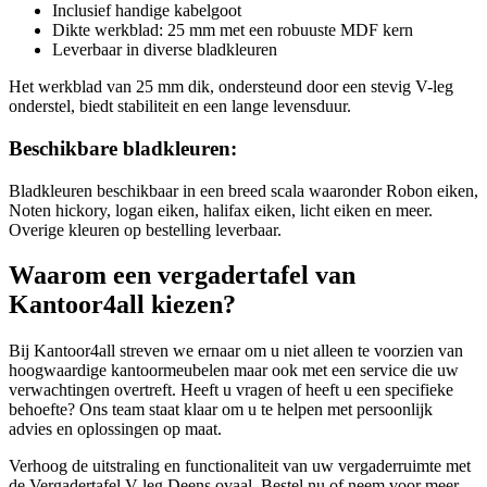
Inclusief handige kabelgoot
Dikte werkblad: 25 mm met een robuuste MDF kern
Leverbaar in diverse bladkleuren
Het werkblad van 25 mm dik, ondersteund door een stevig V-leg
onderstel, biedt stabiliteit en een lange levensduur.
Beschikbare bladkleuren:
Bladkleuren beschikbaar in een breed scala waaronder Robon eiken,
Noten hickory, logan eiken, halifax eiken, licht eiken en meer.
Overige kleuren op bestelling leverbaar.
Waarom een vergadertafel van
Kantoor4all kiezen?
Bij Kantoor4all streven we ernaar om u niet alleen te voorzien van
hoogwaardige kantoormeubelen maar ook met een service die uw
verwachtingen overtreft. Heeft u vragen of heeft u een specifieke
behoefte? Ons team staat klaar om u te helpen met persoonlijk
advies en oplossingen op maat.
Verhoog de uitstraling en functionaliteit van uw vergaderruimte met
de Vergadertafel V-leg Deens ovaal. Bestel nu of neem voor meer