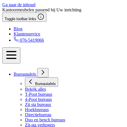
Ga naar de inhoud
Kantoormeubelen passend bij Uw inrichting
Toggle toolbar links
Blog
Klantenservice
076-5419066
Bureautafels
Bureautafels
Bekijk alles
T-Poot bureaus
4-Poot bureaus
Zit sta bureaus
Hoekbureaus
Directiebureau
Duo en bench bureaus
Zit-sta verhogers