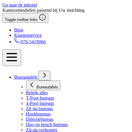
Ga naar de inhoud
Kantoormeubelen passend bij Uw inrichting
Toggle toolbar links
Blog
Klantenservice
076-5419066
Bureautafels
Bureautafels
Bekijk alles
T-Poot bureaus
4-Poot bureaus
Zit sta bureaus
Hoekbureaus
Directiebureau
Duo en bench bureaus
Zit-sta verhogers