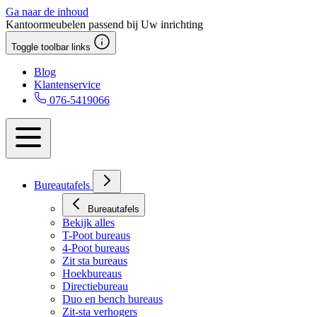
Ga naar de inhoud
Kantoormeubelen passend bij Uw inrichting
Toggle toolbar links
Blog
Klantenservice
076-5419066
Bureautafels
Bureautafels
Bekijk alles
T-Poot bureaus
4-Poot bureaus
Zit sta bureaus
Hoekbureaus
Directiebureau
Duo en bench bureaus
Zit-sta verhogers