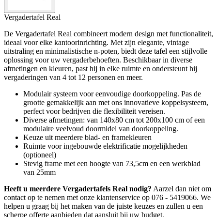
Vergadertafel Real
De Vergadertafel Real combineert modern design met functionaliteit,
ideaal voor elke kantoorinrichting. Met zijn elegante, vintage
uitstraling en minimalistische n-poten, biedt deze tafel een stijlvolle
oplossing voor uw vergaderbehoeften. Beschikbaar in diverse
afmetingen en kleuren, past hij in elke ruimte en ondersteunt hij
vergaderingen van 4 tot 12 personen en meer.
Modulair systeem voor eenvoudige doorkoppeling. Pas de
grootte gemakkelijk aan met ons innovatieve koppelsysteem,
perfect voor bedrijven die flexibiliteit vereisen.
Diverse afmetingen: van 140x80 cm tot 200x100 cm of een
modulaire veelvoud doormidel van doorkoppeling.
Keuze uit meerdere blad- en framekleuren
Ruimte voor ingebouwde elektrificatie mogelijkheden
(optioneel)
Stevig frame met een hoogte van 73,5cm en een werkblad
van 25mm
Heeft u meerdere Vergadertafels Real nodig?
Aarzel dan niet om
contact op te nemen met onze klantenservice op 076 - 5419066. We
helpen u graag bij het maken van de juiste keuzes en zullen u een
scherpe offerte aanbieden dat aansluit bij uw budget.