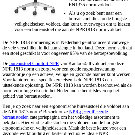
EN1335 norm voldoet.
Als u op zoek bent naar een
bureaustoel die aan de hoogste
veiligheidseisen voldoet, dan kunt u overwegen om te kiezen
voor een bureaustoel die aan de NPR1813 norm voldoet.
De NPR 1813 normering is in Nederland geïntroduceerd vanwege
de vele verschillen in lichaamslengte in het land. Deze norm stelt dat
een stoel geschikt is voor ongeveer 95% van de beroepsbevolking.
De
bureaustoel Comfort NPR
van Kantoor4all voldoet aan deze
NPR 1813 norm en zorgt voor een goede rugondersteuning,
waardoor je op een actieve, veilige en gezonde manier kunt werken.
Voor kantoren met specifiekere eisen is de NPR 1813 een
uitstekende oplossing. De NPR 1813 kan worden beschouwd als de
norm voor hoge eisen in het Nederlandse bedrijfsleven op het
gebied van bureaustoelen.
Ben je op zoek naar een ergonomische bureaustoel die voldoet aan
de NPR 1813 norm? Bezoek onze
NPR-gecertificeerde
bureaustoelen
categoriepagina om het volledige assortiment te
bekijken. Hier vind je alle stoelen die voldoen aan de hoogste
ergonomische en veiligheidseisen. Maak de beste keuze voor een
gezonde werkhouding en bestel direct jouw ideale NPR-