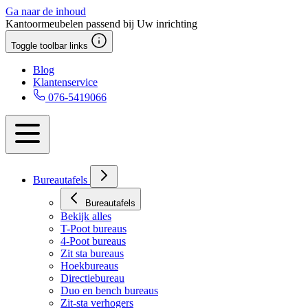
Ga naar de inhoud
Kantoormeubelen passend bij Uw inrichting
Toggle toolbar links
Blog
Klantenservice
076-5419066
Bureautafels
Bureautafels
Bekijk alles
T-Poot bureaus
4-Poot bureaus
Zit sta bureaus
Hoekbureaus
Directiebureau
Duo en bench bureaus
Zit-sta verhogers