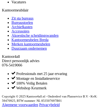
Vacatures
Kantoormeubilair
Zit sta bureaus
Bureaustoelen
Archiefkasten
Accessoires
Akoestische scheidingswanden
Kantoormeubelen Breda
Merken kantoormeubelen
Duurzaam ondernemen
Kantoor4all
Direct persoonlijk advies
076-5419066
Professionals met 25 jaar ervaring
Montage en Installatieservice
100% Veilig Betalen
Webshop Keurmerk
Copyright © 2025 Kantoor4all.nl - Onderdeel van Planservice B.V. - KvK:
59470925, BTW nummer: NL 853507697B01
Algemene voorwaarden
Privacybeleid