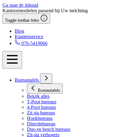
Ga naar de inhoud
Kantoormeubelen passend bij Uw inrichting
Toggle toolbar links
Blog
Klantenservice
076-5419066
Bureautafels
Bureautafels
Bekijk alles
T-Poot bureaus
4-Poot bureaus
Zit sta bureaus
Hoekbureaus
Directiebureau
Duo en bench bureaus
Zit-sta verhogers