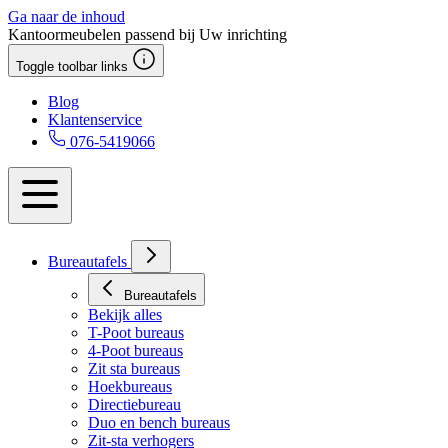
Ga naar de inhoud
Kantoormeubelen passend bij Uw inrichting
Toggle toolbar links
Blog
Klantenservice
076-5419066
Bureautafels
Bureautafels
Bekijk alles
T-Poot bureaus
4-Poot bureaus
Zit sta bureaus
Hoekbureaus
Directiebureau
Duo en bench bureaus
Zit-sta verhogers