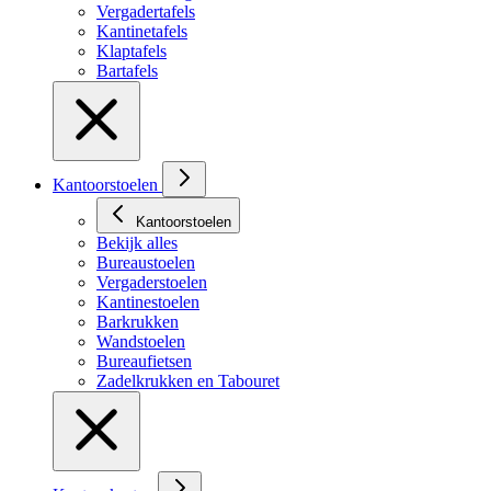
Vergadertafels
Kantinetafels
Klaptafels
Bartafels
Kantoorstoelen
Kantoorstoelen
Bekijk alles
Bureaustoelen
Vergaderstoelen
Kantinestoelen
Barkrukken
Wandstoelen
Bureaufietsen
Zadelkrukken en Tabouret