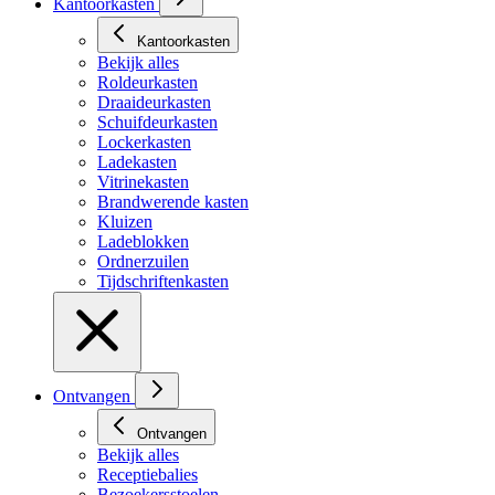
Kantoorkasten
Kantoorkasten
Bekijk alles
Roldeurkasten
Draaideurkasten
Schuifdeurkasten
Lockerkasten
Ladekasten
Vitrinekasten
Brandwerende kasten
Kluizen
Ladeblokken
Ordnerzuilen
Tijdschriftenkasten
Ontvangen
Ontvangen
Bekijk alles
Receptiebalies
Bezoekersstoelen