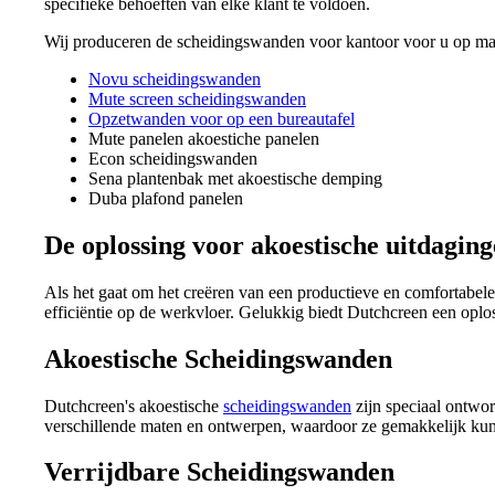
specifieke behoeften van elke klant te voldoen.
Wij produceren de scheidingswanden voor kantoor voor u op ma
Novu scheidingswanden
Mute screen scheidingswanden
Opzetwanden voor op een bureautafel
Mute panelen akoestiche panelen
Econ scheidingswanden
Sena plantenbak met akoestische demping
Duba plafond panelen
De oplossing voor akoestische uitdagin
Als het gaat om het creëren van een productieve en comfortabele
efficiëntie op de werkvloer. Gelukkig biedt Dutchcreen een opl
Akoestische Scheidingswanden
Dutchcreen's akoestische
scheidingswanden
zijn speciaal ontworp
verschillende maten en ontwerpen, waardoor ze gemakkelijk ku
Verrijdbare Scheidingswanden