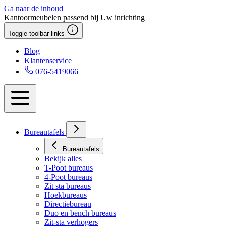
Ga naar de inhoud
Kantoormeubelen passend bij Uw inrichting
Toggle toolbar links
Blog
Klantenservice
076-5419066
Bureautafels
Bureautafels
Bekijk alles
T-Poot bureaus
4-Poot bureaus
Zit sta bureaus
Hoekbureaus
Directiebureau
Duo en bench bureaus
Zit-sta verhogers