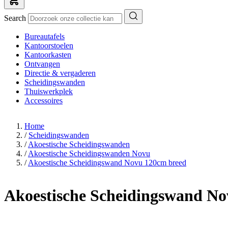
Search
Bureautafels
Kantoorstoelen
Kantoorkasten
Ontvangen
Directie & vergaderen
Scheidingswanden
Thuiswerkplek
Accessoires
Home
/
Scheidingswanden
/
Akoestische Scheidingswanden
/
Akoestische Scheidingswanden Novu
/
Akoestische Scheidingswand Novu 120cm breed
Akoestische Scheidingswand N