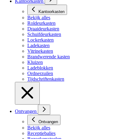
Kantoorkasten
Kantoorkasten
Bekijk alles
Roldeurkasten
Draaideurkasten
Schuifdeurkasten
Lockerkasten
Ladekasten
Vitrinekasten
Brandwerende kasten
Kluizen
Ladeblokken
Ordnerzuilen
Tijdschriftenkasten
Ontvangen
Ontvangen
Bekijk alles
Receptiebalies
Bezoekersstoelen