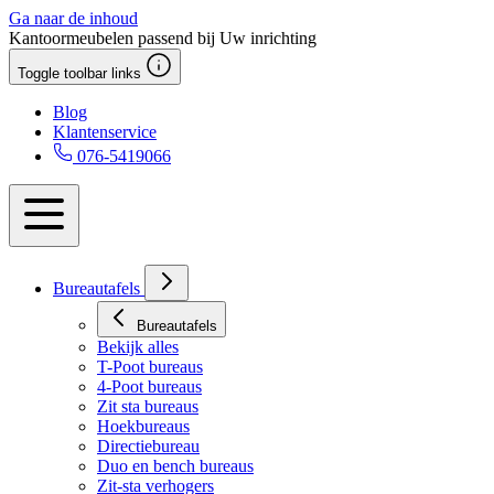
Ga naar de inhoud
Kantoormeubelen passend bij Uw inrichting
Toggle toolbar links
Blog
Klantenservice
076-5419066
Bureautafels
Bureautafels
Bekijk alles
T-Poot bureaus
4-Poot bureaus
Zit sta bureaus
Hoekbureaus
Directiebureau
Duo en bench bureaus
Zit-sta verhogers