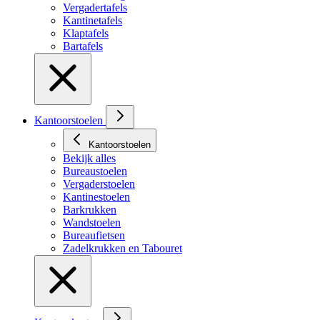
Vergadertafels
Kantinetafels
Klaptafels
Bartafels
Kantoorstoelen
Kantoorstoelen
Bekijk alles
Bureaustoelen
Vergaderstoelen
Kantinestoelen
Barkrukken
Wandstoelen
Bureaufietsen
Zadelkrukken en Tabouret