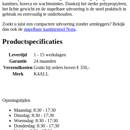
kantines, horeca en wachtruimtes. Dankzij het sterke polypropyleen,
het lichte gewicht en de stapelbare uitvoering is de stoel praktisch in
gebruik en eenvoudig te onderhouden.
Zoekt u juist een compactere uitvoering zonder armleggers? Bekijk
dan ook de
stapelbare kantinestoel Nora
.
Productspecificaties
Levertijd
1 - 15 werkdagen
Garantie
24 maanden
Verzendkosten
Gratis bij orders boven € 350,-
Merk
K4ALL
Openingstijden
Maandag:
8:30 - 17:30
Dinsdag:
8:30 - 17:30
Woensdag:
8:30 - 17:30
Donderdag:
8:30 - 17:30