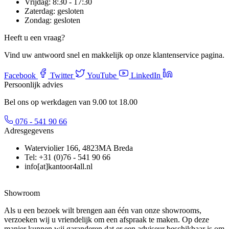
Vrijdag:
8:30 - 17:30
Zaterdag:
gesloten
Zondag:
gesloten
Heeft u een vraag?
Vind uw antwoord snel en makkelijk op onze klantenservice pagina.
Facebook
Twitter
YouTube
LinkedIn
Persoonlijk advies
Bel ons op werkdagen van 9.00 tot 18.00
076 - 541 90 66
Adresgegevens
Waterviolier 166, 4823MA Breda
Tel: +31 (0)76 - 541 90 66
info[at]kantoor4all.nl
Showroom
Als u een bezoek wilt brengen aan één van onze showrooms,
verzoeken wij u vriendelijk om een afspraak te maken. Op deze
manier kunnen wij garanderen dat er een adviseur beschikbaar is om