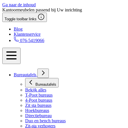
Ga naar de inhoud
Kantoormeubelen passend bij Uw inrichting
Toggle toolbar links
Blog
Klantenservice
076-5419066
Bureautafels
Bureautafels
Bekijk alles
T-Poot bureaus
4-Poot bureaus
Zit sta bureaus
Hoekbureaus
Directiebureau
Duo en bench bureaus
Zit-sta verhogers