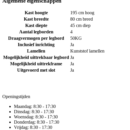
Algemene eigenschappen
Kast hoogte
195 cm hoog
Kast breedte
80 cm breed
Kast diepte
45 cm diep
Aantal legborden
4
Draagvermogen per legbord
50KG
Inclusief inrichting
Ja
Lamellen
Kunststof lamellen
Mogelijkheid uittrekbaar legbord
Ja
Mogelijkheid uittrekframe
Ja
Uitgevoerd met slot
Ja
Openingstijden
Maandag:
8:30 - 17:30
Dinsdag:
8:30 - 17:30
Woensdag:
8:30 - 17:30
Donderdag:
8:30 - 17:30
Vrijdag:
8:30 - 17:30