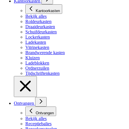
Kantoorkasten
Kantoorkasten
Bekijk alles
Roldeurkasten
Draaideurkasten
Schuifdeurkasten
Lockerkasten
Ladekasten
Vitrinekasten
Brandwerende kasten
Kluizen
Ladeblokken
Ordnerzuilen
Tijdschriftenkasten
Ontvangen
Ontvangen
Bekijk alles
Receptiebalies
Bezoekersstoelen