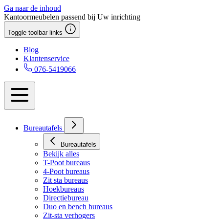
Ga naar de inhoud
Kantoormeubelen passend bij Uw inrichting
Toggle toolbar links
Blog
Klantenservice
076-5419066
Bureautafels
Bureautafels
Bekijk alles
T-Poot bureaus
4-Poot bureaus
Zit sta bureaus
Hoekbureaus
Directiebureau
Duo en bench bureaus
Zit-sta verhogers