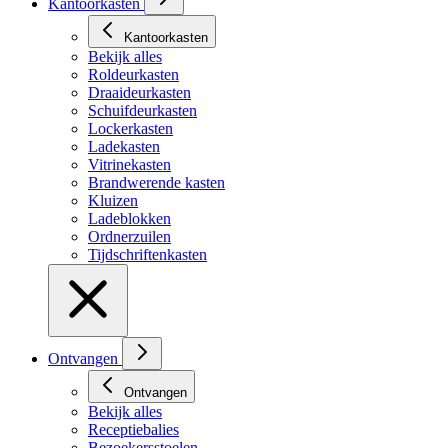
Kantoorkasten
Kantoorkasten
Bekijk alles
Roldeurkasten
Draaideurkasten
Schuifdeurkasten
Lockerkasten
Ladekasten
Vitrinekasten
Brandwerende kasten
Kluizen
Ladeblokken
Ordnerzuilen
Tijdschriftenkasten
Ontvangen
Ontvangen
Bekijk alles
Receptiebalies
Bezoekersstoelen