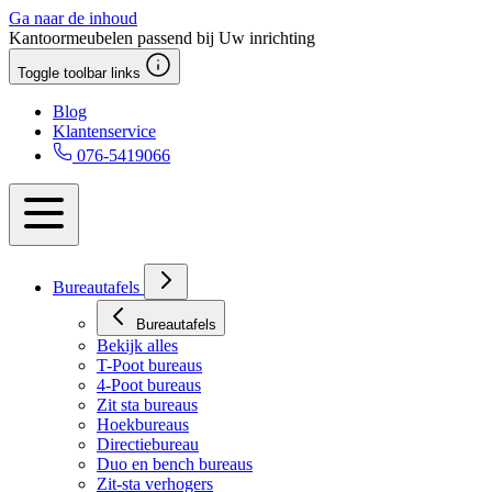
Ga naar de inhoud
Kantoormeubelen passend bij Uw inrichting
Toggle toolbar links
Blog
Klantenservice
076-5419066
Bureautafels
Bureautafels
Bekijk alles
T-Poot bureaus
4-Poot bureaus
Zit sta bureaus
Hoekbureaus
Directiebureau
Duo en bench bureaus
Zit-sta verhogers