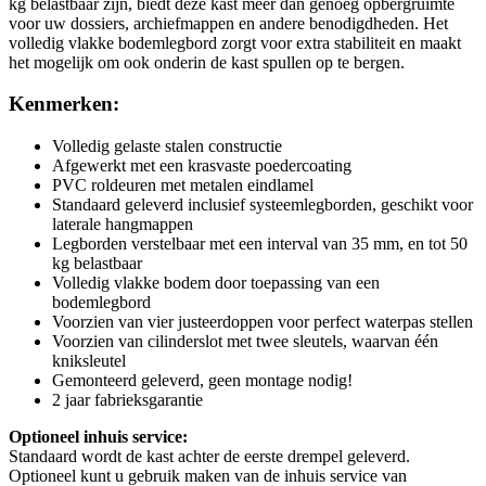
kg belastbaar zijn, biedt deze kast meer dan genoeg opbergruimte
voor uw dossiers, archiefmappen en andere benodigdheden. Het
volledig vlakke bodemlegbord zorgt voor extra stabiliteit en maakt
het mogelijk om ook onderin de kast spullen op te bergen.
Kenmerken:
Volledig gelaste stalen constructie
Afgewerkt met een krasvaste poedercoating
PVC roldeuren met metalen eindlamel
Standaard geleverd inclusief systeemlegborden, geschikt voor
laterale hangmappen
Legborden verstelbaar met een interval van 35 mm, en tot 50
kg belastbaar
Volledig vlakke bodem door toepassing van een
bodemlegbord
Voorzien van vier justeerdoppen voor perfect waterpas stellen
Voorzien van cilinderslot met twee sleutels, waarvan één
kniksleutel
Gemonteerd geleverd, geen montage nodig!
2 jaar fabrieksgarantie
Optioneel inhuis service:
Standaard wordt de kast achter de eerste drempel geleverd.
Optioneel kunt u gebruik maken van de inhuis service van